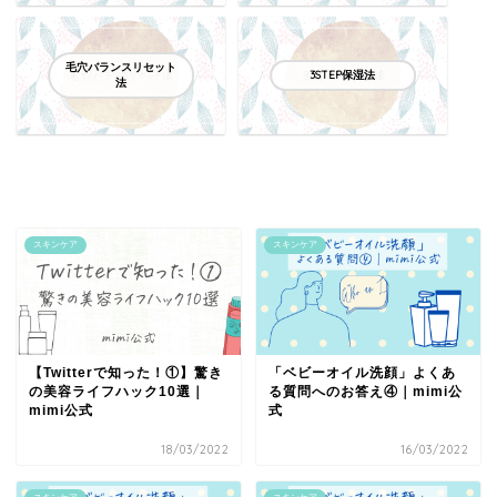
毛穴バランスリセット
3STEP保湿法
法
スキンケア
スキンケア
【Twitterで知った！①】驚き
「ベビーオイル洗顔」よくあ
の美容ライフハック10選｜
る質問へのお答え④｜mimi公
mimi公式
式
18/03/2022
16/03/2022