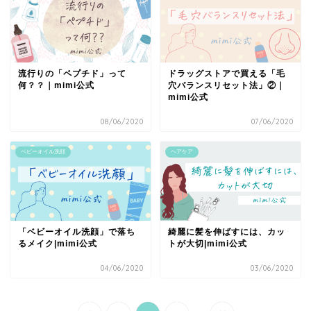
流行りの「ペプチド」って
ドラッグストアで買える「毛
何？？｜mimi公式
穴バランスリセット法」②｜
mimi公式
08/06/2020
07/06/2020
ベビーオイル洗顔
ヘアケア
「ベビーオイル洗顔」で落ち
綺麗に髪を伸ばすには、カッ
るメイク|mimi公式
トが大切|mimi公式
04/06/2020
03/06/2020
...