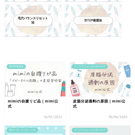
毛穴バランスリセット
3STEP保湿法
法
3STEP保湿法
インテリジェンススキンケア
mimiの自腹リピ品｜mimi公
皮脂分泌過剰の原因｜mimi公
式
式
16/01/2022
30/06/2020
毛穴バランスリセット法
インテリジェンススキンケア