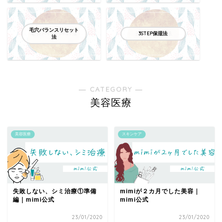
毛穴バランスリセット
3STEP保湿法
法
― CATEGORY ―
美容医療
美容医療
スキンケア
失敗しない、シミ治療①準備
mimiが２カ月でした美容｜
編｜mimi公式
mimi公式
23/01/2020
23/01/2020