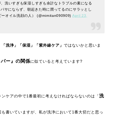
が、洗いすぎも保湿しすぎも余計なトラブルの素になる
サパサにならず、朝起きた時に潤ってるのにサラッとし
ビーオイル洗顔の人） (@mimitan090909)
April 23,
、
「洗浄」「保湿」「紫外線ケア」
ではないかと思いま
キパー』の関係
に似ていると考えています?
洗
キンケアの中で1番最初に考えなければならないのは「
回も書いていますが、私が洗浄において1番大切だと思っ