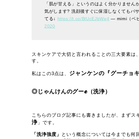
「肌が甘える」というのはよく分かりません
気がします? 洗顔後すぐに保湿しなくてもパ
てる↓
https://t.co/BlUcEJbWe4
— mimi（ベ
2020
スキンケアで大切と言われることの三大要素は
す。
ジャンケンの『グーチョ
私はこの3点は、
◎じゃんけんのグー✊（洗浄）
こちらのブログ記事にも書きましたが、まずス
浄
」です。
「洗浄強度」
という概念については今までも何