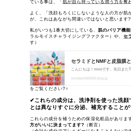
ている事は、「
肌が自ら持っている潤う力を奪
よく、「洗顔もろくにしないような人の方が肌
が、これはあながち間違いではないと思います?
私がいつも1番大切にしている、
肌のバリア機能
ラルモイスチャライジングファクター）や、
セ
す）
をご覧ください?‍♀️
✔︎これらの成分は、洗浄剤を使った洗
とは異なりすぐに分泌、補充することが
これらの成分を補うための保湿化粧品がありま
方がいいに決まってます?
（断言）
（余計な成分でアレルギーになることもないで