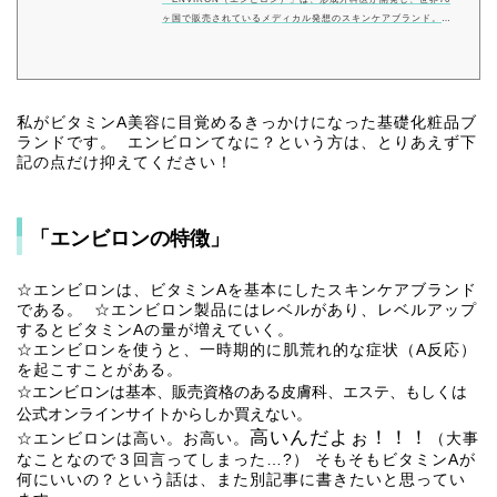
ヶ国で販売されているメディカル発想のスキンケアブランド。ビ
タミンA(レチノール誘導体)で肌本来が持つ働きを高め、美しくす
るスキンケアシステムです。
私がビタミンA美容に目覚めるきっかけになった基礎化粧品ブ
ランドです。 エンビロンてなに？という方は、とりあえず下
記の点だけ抑えてください！
「エンビロンの特徴」
☆エンビロンは、ビタミンAを基本にしたスキンケアブランド
である。 ☆エンビロン製品にはレベルがあり、レベルアップ
するとビタミンAの量が増えていく。
☆エンビロンを使うと、一時期的に肌荒れ的な症状（A反応）
を起こすことがある。
☆エンビロンは基本、販売資格のある皮膚科、エステ、もしくは
公式オンラインサイトからしか買えない。
高いんだよぉ！！！
☆エンビロンは高い。お高い。
（大事
なことなので３回言ってしまった…?） そもそもビタミンAが
何にいいの？という話は、また別記事に書きたいと思ってい