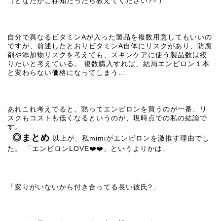
（どなたかご存知だったら教えてください?‍♂️）
自分で異なるビタミンAが入った製品を複数用意してもいいの
ですが、前述したとおりビタミンA自体にリスクがあり、防腐
剤や添加物リスクを考えても、スキンケアに使う製品数は絞
りたいと考えている。 複数購入すれば、結局エンビロン１本
と変わらない価格になってしまう…
あれこれ考えてると、黙ってエンビロンを買うのが一番、リ
スクもコストも低くなるというのが、現時点での私の結論で
す。
◎まとめ
以上が、私mimiがエンビロンを激推す理由でし
た。 「エンビロンLOVE❤️❤️」というよりかは、
「変りがいないから付き合ってる長い彼氏?」