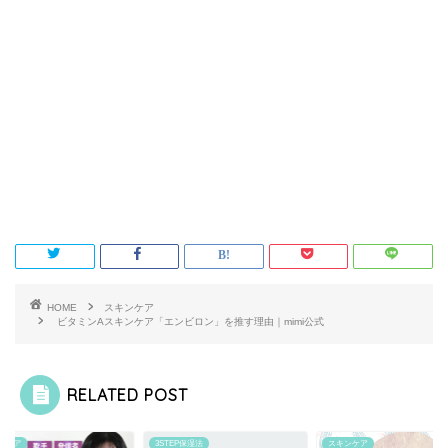
HOME
スキンケア
ビタミンAスキンケア「エンビロン」を推す理由｜mimi公式
RELATED POST
3STEP保湿法
スキンケア
スキンケア