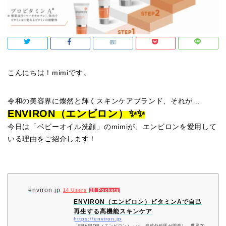
こんにちは！mimiです。
令和の美容界に燦然と輝くスキンケアブランド、それが…
ENVIRON（エンビロン）✨✨
今日は「ベビーオイル洗顔」のmimiが、エンビロンを愛用して
いる理由をご紹介します！
environ.jp
14 Users
30 Pockets
ENVIRON（エンビロン）ビタミンAで自己
再生する高機能スキンケア
https://environ.jp
「ENVIRON（エンビロン）」は、形成外科医が開発し、世界70