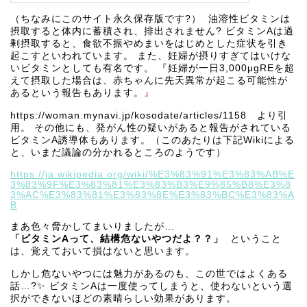
（ちなみにこのサイト永久保存版です?） 油溶性ビタミンは
摂取すると体内に蓄積され、排出されません? ビタミンAは過
剰摂取すると、食欲不振やめまいをはじめとした症状を引き
起こすといわれています。 また、妊婦が摂りすぎてはいけな
いビタミンとしても有名です。 『妊婦が一日3,000μgREを超
えて摂取した場合は、赤ちゃんに先天異常が起こる可能性が
あるという報告もあります。
』
https://woman.mynavi.jp/kosodate/articles/1158 より引
用。 その他にも、発がん性の疑いがあると報告がされている
ビタミンA誘導体もあります。（このあたりは下記Wikiによる
と、いまだ議論の分かれるところのようです）
https://ja.wikipedia.org/wiki/%E3%83%91%E3%83%AB%E
3%83%9F%E3%83%81%E3%83%B3%E9%85%B8%E3%8
3%AC%E3%83%81%E3%83%8E%E3%83%BC%E3%83%A
B
まあ色々脅かしてまいりましたが…
「ビタミンAって、結構危ないやつだよ？？」
ということ
は、覚えておいて損はないと思います。
しかし危ないやつには魅力があるのも、この世ではよくある
話…?✨ ビタミンAは一度使ってしまうと、使わないという選
択ができないほどの素晴らしい効果があります。