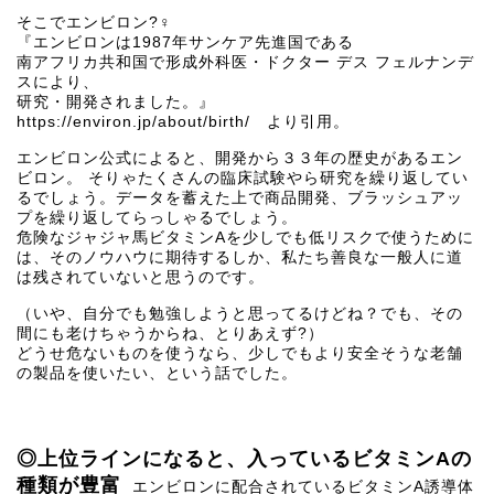
そこでエンビロン?‍♀️
『エンビロンは1987年サンケア先進国である
南アフリカ共和国で形成外科医・ドクター デス フェルナンデ
スにより、
研究・開発されました。』
https://environ.jp/about/birth/ より引用。
エンビロン公式によると、開発から３３年の歴史があるエン
ビロン。 そりゃたくさんの臨床試験やら研究を繰り返してい
るでしょう。データを蓄えた上で商品開発、ブラッシュアッ
プを繰り返してらっしゃるでしょう。
危険なジャジャ馬ビタミンAを少しでも低リスクで使うために
は、そのノウハウに期待するしか、私たち善良な一般人に道
は残されていないと思うのです。
（いや、自分でも勉強しようと思ってるけどね？でも、その
間にも老けちゃうからね、とりあえず?）
どうせ危ないものを使うなら、少しでもより安全そうな老舗
の製品を使いたい、という話でした。
◎上位ラインになると、入っているビタミンAの
種類が豊富
エンビロンに配合されているビタミンA誘導体