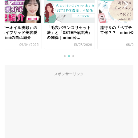
「毛穴バランスリセット
流行りの「ペプチド」っ
『ベビーオイル洗
法」と「3STEP保湿法」
て何？？｜mimi公式
人・ハイブリッド
の関係｜mimi公...
好家mimiの自己
15/07/2020
08/06/2020
09/
スポンサーリンク