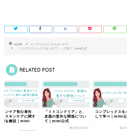
HOME
インテリジェンススキンケア
「インテリジェンススキンケア」って何？｜mimi公式
RELATED POST
テリジェンススキンケア
インテリジェンススキンケア
インテリジェンススキンケア
スキンケア初心者向
「ミトコンドリア」と、
コンプレックスをバ
！】スキンケアに関す
皮脂の意外な関係につい
して学べ｜mimi公式
疑問を解説｜mimi
て｜mimi公式
.
08/05/2020
06/02/