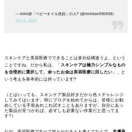
— mimi@「ベビーオイル洗顔」の人? (@mimitan090909)
July 1, 2020
スキンケアと美容医療でできることは多分結構違うよ、という
ことですね。だから私は、「
スキンケアは極力シンプルなもの
を合理的に選択して、余ったお金は美容医療に回したい
」、と
いう考えを基本的には持っています?
（とはいっても、スキンケア製品好きだから色々チャレンジ
してみてはいます。特にブログを始めてからは、皆様にお勧
めしている手前あれこれ試すこともありますが、自分にあっ
た製品が見つかれば、必ずしも必要ない作業だと思ってま
す?）
ただ、美容医療ですべて何とかなるとも考えてなくて、
皮膚表