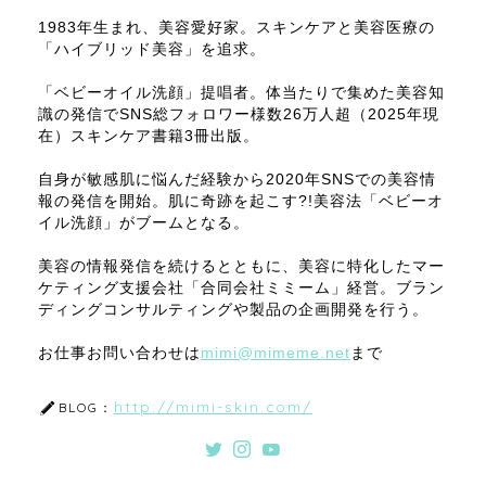
1983年生まれ、美容愛好家。スキンケアと美容医療の
「ハイブリッド美容」を追求。
「ベビーオイル洗顔」提唱者。体当たりで集めた美容知
識の発信でSNS総フォロワー様数26万人超（2025年現
在）スキンケア書籍3冊出版。
自身が敏感肌に悩んだ経験から2020年SNSでの美容情
報の発信を開始。肌に奇跡を起こす?!美容法「ベビーオ
イル洗顔」がブームとなる。
美容の情報発信を続けるとともに、美容に特化したマー
ケティング支援会社「合同会社ミミーム」経営。ブラン
ディングコンサルティングや製品の企画開発を行う。
お仕事お問い合わせは
mimi@mimeme.net
まで
http://mimi-skin.com/
BLOG：