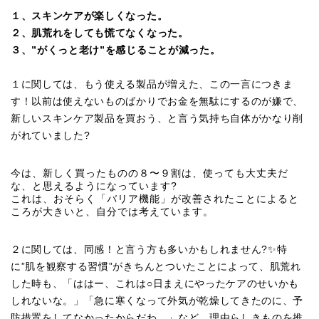
１、スキンケアが楽しくなった。
２、肌荒れをしても慌てなくなった。
３、”がくっと老け”を感じることが減った。
１に関しては、もう使える製品が増えた、この一言につきま
す！以前は使えないものばかりでお金を無駄にするのが嫌で、
新しいスキンケア製品を買おう、と言う気持ち自体がかなり削
がれていました?
今は、新しく買ったものの８〜９割は、使っても大丈夫だ
な、と思えるようになっています?
これは、おそらく「バリア機能」が改善されたことによると
ころが大きいと、自分では考えています。
２に関しては、同感！と言う方も多いかもしれません?✨特
に”肌を観察する習慣”がきちんとついたことによって、肌荒れ
した時も、「ははー、これは○日まえにやったケアのせいかも
しれないな。」「急に寒くなって外気が乾燥してきたのに、予
防措置をしてなかったからだわ。」など、理由らしきものを推