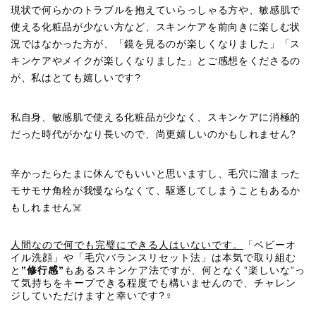
現状で何らかのトラブルを抱えていらっしゃる方や、敏感肌で
使える化粧品が少ない方など、スキンケアを前向きに楽しむ状
況ではなかった方が、「鏡を見るのが楽しくなりました」「ス
キンケアやメイクが楽しくなりました」とご感想をくださるの
が、私はとても嬉しいです?
私自身、敏感肌で使える化粧品が少なく、スキンケアに消極的
だった時代がかなり長いので、尚更嬉しいのかもしれません?
辛かったらたまに休んでもいいと思いますし、毛穴に溜まった
モサモサ角栓が我慢ならなくて、駆逐してしまうこともあるか
もしれません☠️
人間なので何でも完璧にできる人はいないです。
「ベビーオ
イル洗顔」や「毛穴バランスリセット法」は本気で取り組む
と
”修行感”
もあるスキンケア法ですが、何となく”楽しいな”っ
て気持ちをキープできる程度でも構いませんので、チャレン
ジしていただけますと幸いです?‍♀️