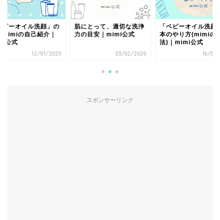
ベビーオイル洗顔」の
肌にとって、適切な洗浄
「ベビーオイル洗顔
、mimiの自己紹介｜
力の目安｜mimi公式
本のやり方(mimiの
mi公式
法)｜mimi公式
12/01/2020
03/02/2020
16/01/
スポンサーリンク