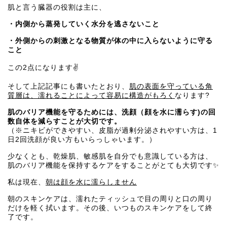
肌と言う臓器の役割は主に、
・内側から蒸発していく水分を逃さないこと
・外側からの刺激となる物質が体の中に入らないように守る
こと
この2点になります✌️
そして上記記事にも書いたとおり、
肌の表面を守っている角
質層は、濡れることによって容易に構造がもろく
なります?
肌のバリア機能を守るためには、洗顔（顔を水に濡らす)の回
数自体を減らすことが大切です。
（※ニキビができやすい、皮脂が過剰分泌されやすい方は、1
日2回洗顔が良い方もいらっしゃいます。）
少なくとも、乾燥肌、敏感肌を自分でも意識している方は、
肌のバリア機能を保持するケアをすることがとても大切です✨
私は現在、
朝は顔を水に濡らしません
朝のスキンケアは、濡れたティッシュで目の周りと口の周り
だけを軽く拭います。その後、いつものスキンケアをして終
了です。