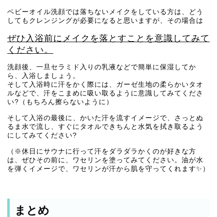
ベビーオイル洗顔では落ちないメイクをしている方は、どう
してもクレンジングが必要になると思いますが、その場合は
ぜひ入浴前にメイクを落とすことを意識してみて
ください。
洗顔後、一旦セラミド入りの乳液などで簡単に保湿してか
ら、入浴しましょう。
そして入浴時に汗をかく際には、ガーゼ生地の柔らかいタオ
ルなどで、汗をこまめに吸い取るように意識してみてくださ
い?（もちろん擦らないように）
そして入浴の最後に、かいた汗を流すイメージで、さっとぬ
るま水で流し、すぐにタオルできちんと水気を拭き取るよう
にしてみてください?
（※休日にサウナに行って汗をダラダラかくのが好きな方
は、ぜひその前に、ワセリンを塗ってみてください。油が水
を弾くイメージで、ワセリンが汗から肌を守ってくれます✨）
まとめ