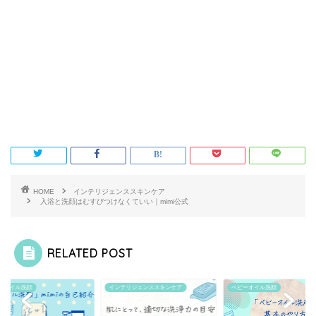
HOME
インテリジェンススキンケア
入浴と洗顔はむすびつけなくていい｜mimi公式
RELATED POST
ーオイル洗顔
インテリジェンススキンケア
ベビーオイル洗顔