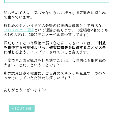
私も含めて人は、気づかないうちに様々な固定観念に縛られ
て生きています。
行動経済学という学問の分野の代表的な成果として有名な、
プロスペクト理論
という理論があります。（提唱者2名のうち
の1名の方は、2002年にノーベル賞受賞してます）
私たちヒトという動物の脳（心と言ってもいい）は、「
利益
を獲得する可能性よりも、確実に損失を回避することが大事
に感じるよう
」インプットされていると言えます。
一度できた固定観念を打ち壊すことは、心理的にも抵抗感の
大きいことだ、ということです?
私の意見は参考程度に、ご自身のスキンケを見直す一つのき
っかけにしていただけたら嬉しいです?
ありがとうございます?‍♂️
ABOUT ME