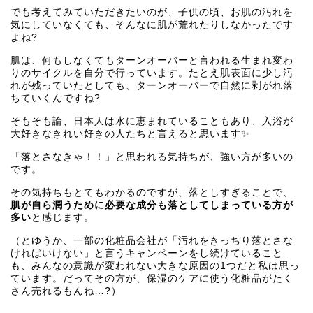
でも考えてみていただきたいのが、子供の頃、お肌の汚れを
気にしていなくても、そんなに肌が荒れたりしなかったです
よね?
肌は、何もしなくてもターンオーバーと言われる生まれ変わ
りのサイクルを自分で行っています。たとえ肌表面に少し汚
れが残っていたとしても、ターンオーバーで自然に剥がれ落
ちていくんですね?
そもそも論、日本人は水に恵まれていることもあり、入浴が
大好きなきれい好きの人たちと言えると思います✨
「落とさなきゃ！！」と思われる気持ちが、強い方が多いの
です。
その気持ちもとてもわかるのですが、落としすぎることで、
肌が自ら潤うために必要な成分も落としてしまっている方が
多い
と感じます。
（とゆうか、一部の化粧品会社が「汚れをきっちり落とさな
ければいけない」と言うキャンペーンをし続けていること
も、みんなの意識が変われない大きな原因の1つだと私は思っ
ています。だってその方が、保湿のケアに使う化粧品がたく
さん売れるもんね…?）