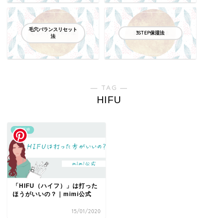
毛穴バランスリセット
3STEP保湿法
法
― TAG ―
HIFU
美容医療
「HIFU（ハイフ）」は打った
ほうがいいの？｜mimi公式
15/01/2020