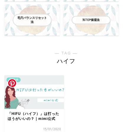
毛穴バランスリセット
3STEP保湿法
法
― TAG ―
ハイフ
美容医療
「HIFU（ハイフ）」は打った
ほうがいいの？｜mimi公式
15/01/2020