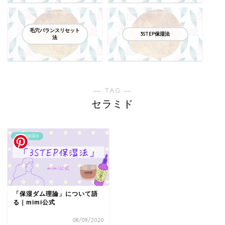
毛穴バランスリセット
3STEP保湿法
法
― TAG ―
セラミド
3STEP保湿法
「保湿ダム理論」について語
る｜mimi公式
08/09/2020