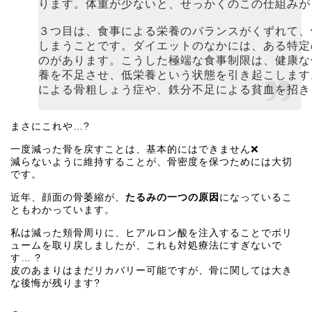
ります。体重が少ないと、せっかくのこの仕組みが
３つ目は、食事による栄養のバランスがくずれて、
しまうことです。ダイエットのなかには、ある特定
のがあります。こうした極端な食事制限は、健康な
養を不足させ、低栄養という状態を引き起こします
による骨粗しょう症や、鉄分不足による貧血を招き
まさにこれや…?
一度減った骨を戻すことは、基本的にはできません❌
減らないように維持することが、骨密度を保つためには大切
です。
近年、顔面の骨萎縮が、
たるみの一つの原因
になっているこ
ともわかっています。
私は減った頬骨周りに、ヒアルロン酸を注入することでボリ
ュームを取り戻しましたが、これも対処療法にすぎないで
す… ?
皮のあまりはまだリカバリー可能ですが、骨に関しては大き
な後悔が残ります?