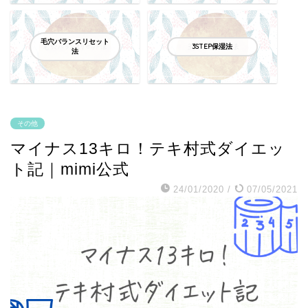
毛穴バランスリセット
3STEP保湿法
法
その他
マイナス13キロ！テキ村式ダイエッ
ト記｜mimi公式
24/01/2020
/
07/05/2021