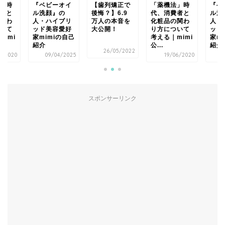
オイ
【歯列矯正で
「薬機法」時
『ベビーオイ
【歯
の
後悔？】6.9
代、消費者と
ル洗顔』の
後悔
ブリ
万人の本音を
化粧品の関わ
人・ハイブリ
万人
愛好
大公開！
り方について
ッド美容愛好
大公
の自己
考える｜mimi
家mimiの自己
公...
紹介
26/05/2022
2
4/2025
19/06/2020
09/04/2025
スポンサーリンク