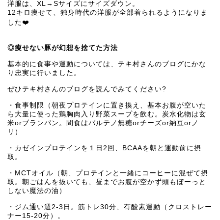
洋服は、XL→Sサイズにサイズダウン。
12キロ痩せて、独身時代の洋服が全部着られるようになりま
した❤️
◎痩せない豚が幻想を捨てた方法
基本的に食事や運動については、テキ村さんのブログにかな
り忠実に行いました。
ぜひテキ村さんのブログを読んでみてください?
・食事制限（朝夜プロテインに置き換え、基本お腹が空いた
ら大量に使った鶏胸肉入り野菜スープを飲む。炭水化物は玄
米orブランパン。間食はパルテノ無糖orチーズor納豆orノ
リ）
・カゼインプロテインを１日2回、BCAAを朝と運動前に摂
取。
・MCTオイル（朝、プロテインと一緒にコーヒーに混ぜて摂
取。朝ごはんを抜いても、昼までお腹が空かず頭もぼーっと
しない魔法の油）
・ジム通い週2-3日。筋トレ30分、有酸素運動（クロストレー
ナー15-20分）。