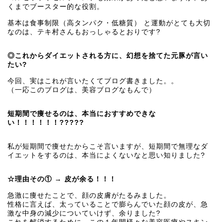
くまでブースター的な役割。
基本は食事制限（高タンパク・低糖質） と運動がとても大切
なのは、テキ村さんもおっしゃるとおりです?
◎これからダイエットされる方に、幻想を捨てた元豚が言い
たい?
今回、実はこれが言いたくてブログ書きました。。
（一応このブログは、美容ブログなもんで）
短期間で痩せるのは、本当におすすめできな
い！！！！！！?????
私が短期間で痩せたからこそ言いますが、短期間で無理なダ
イエットをするのは、本当によくないなと思い知りました?
☆理由その① → 皮が余る！！！
急激に痩せたことで、顔の皮膚がたるみました。
性格に言えば、太っていることで膨らんでいた顔の皮が、急
激な中身の減少についていけず、余りました?