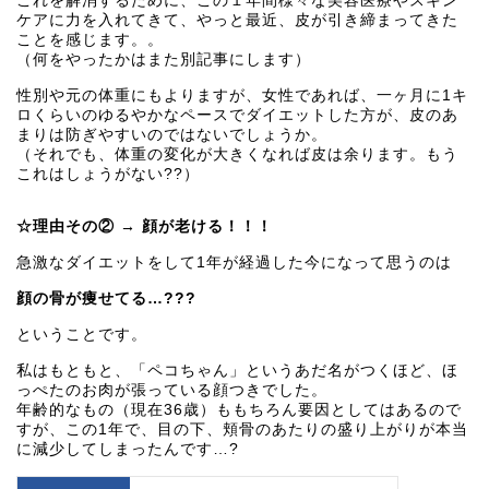
これを解消するために、この１年間様々な美容医療やスキン
ケアに力を入れてきて、やっと最近、皮が引き締まってきた
ことを感じます。。
（何をやったかはまた別記事にします）
性別や元の体重にもよりますが、女性であれば、一ヶ月に1キ
ロくらいのゆるやかなペースでダイエットした方が、皮のあ
まりは防ぎやすいのではないでしょうか。
（それでも、体重の変化が大きくなれば皮は余ります。もう
これはしょうがない??）
☆理由その② → 顔が老ける！！！
急激なダイエットをして1年が経過した今になって思うのは
顔の骨が痩せてる…???
ということです。
私はもともと、「ペコちゃん」というあだ名がつくほど、ほ
っぺたのお肉が張っている顔つきでした。
年齢的なもの（現在36歳）ももちろん要因としてはあるので
すが、この1年で、目の下、頬骨のあたりの盛り上がりが本当
に減少してしまったんです…?