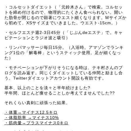
・コルセットダイエット（「元鈴木さん」で検索。コルセッ
トを締め付けるので、物理的にたくさん食べられない。開い
た肋骨が閉じるので顕著にウエスト細くなります。Mサイズか
ら初めて、XSサイズまでいきました。ウエスト-15cm。）
・セルフエステ週2-3日45分（「じぶんdeエステ」で。キャ
ビテーションとラジオ波と吸引）
・リンパマッサージ毎日15分。（入浴時。アマゾンでランキ
ング1位の「解毒棒」というスティック使用。足が細くなっ
た）
・モチベーションが下がりそうになる時は、テキ村さんのブ
ログを読み返す。同じくダイエットしている仲間と励まし合
う。Twitterダイエットアカウント開設も有効です。
基本、以上のことを淡々と半年続けました?
半年間、ほとんど痩せることしか考えてませんでした??
それくらい真剣に頑張った結果、
・体重→マイナス12.5キロ
・体脂肪率 →マイナス10%
・筋肉量→プラスマイナス0キロ